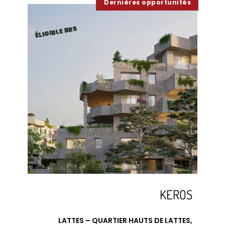
lancement commercial
lancement commercial
dernières opportunités
ÉLIGIBLE BRS
ÉLIGIBLE BRS
KEROS
LATTES – QUARTIER HAUTS DE LATTES,