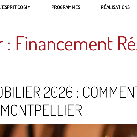
L’ESPRIT COGIM
PROGRAMMES
RÉALISATIONS
L’ESPRIT COGIM
PROGRAMMES
RÉALISATIONS
 :
Financement Ré
OBILIER 2026 : COMMEN
 MONTPELLIER