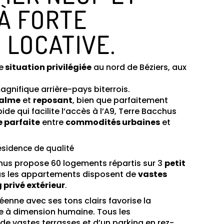
 À FORTE
LOCATIVE.
e
situation privilégiée
au nord de Béziers, aux
agnifique arrière-pays biterrois.
alme
et
reposant
, bien que parfaitement
ide qui facilite l’accès à l’A9, Terre Bacchus
e parfaite
entre
commodités urbaines
et
ésidence de qualité
chus propose 60 logements répartis sur 3
petit
us les appartements disposent de
vastes
 privé extérieur
.
éenne avec ses tons clairs favorise la
le à dimension humaine. Tous les
e vastes terrasses et d’un parking en rez-