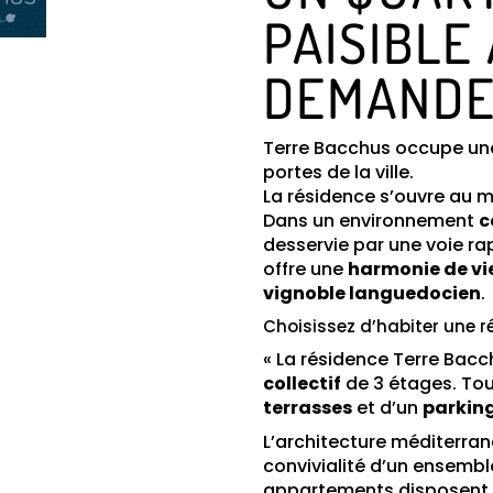
PAISIBLE
DEMANDE 
Terre Bacchus occupe un
portes de la ville.
La résidence s’ouvre au m
Dans un environnement
c
desservie par une voie rap
offre une
harmonie de vi
vignoble languedocien
.
Choisissez d’habiter une r
« La résidence Terre Bac
collectif
de 3 étages. To
terrasses
et d’un
parking
L’architecture méditerran
convivialité d’un ensemb
appartements disposent d