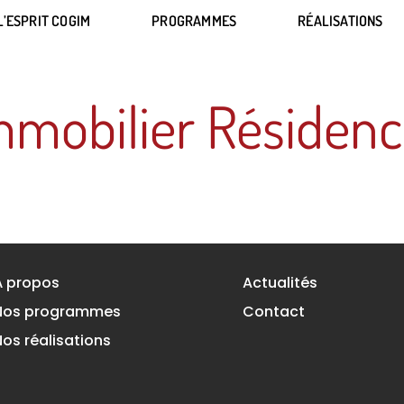
L’ESPRIT COGIM
PROGRAMMES
RÉALISATIONS
L’ESPRIT COGIM
PROGRAMMES
RÉALISATIONS
mobilier Résiden
À propos
Actualités
Nos programmes
Contact
Nos réalisations