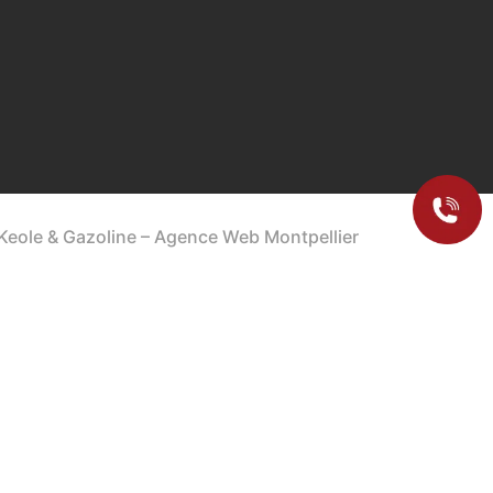
Keole & Gazoline –
Agence Web Montpellier