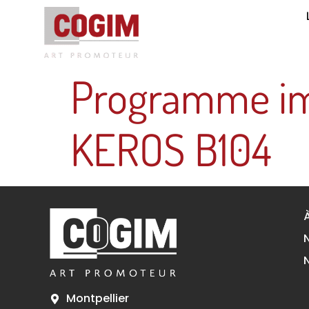
Programme im
KEROS B104
Montpellier