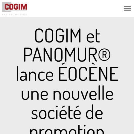
L’ESPRIT C
COGIM et
PANOMUR®
lance ÉOCÈNE
une nouvelle
société de
promotion